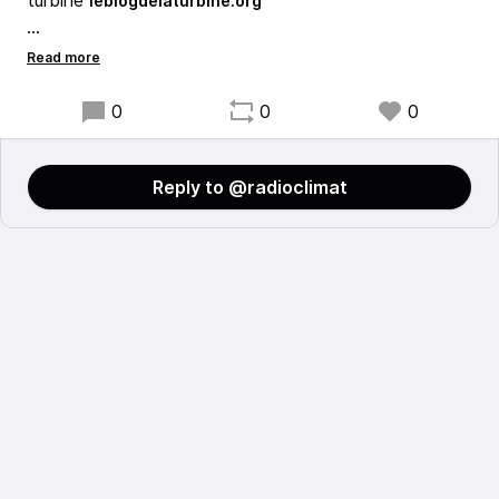
turbine
leblogdelaturbine.org
Interview et prise de son : Zoé Jarry
Montage et composition sonore par mes bons soins !
0
0
0
Reply to @radioclimat